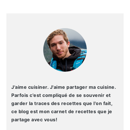
g
n
e
e
a
u
l
p
BARRE
t
p
a
a
LATÉRALE
i
r
t
g
PRINCIPALE
o
i
é
e
n
n
r
p
c
a
r
i
l
i
p
e
n
a
p
c
l
r
J'aime cuisiner. J'aime partager ma cuisine.
i
i
Parfois c'est compliqué de se souvenir et
p
n
garder la traces des recettes que l'on fait,
a
c
ce blog est mon carnet de recettes que je
l
i
partage avec vous!
e
p