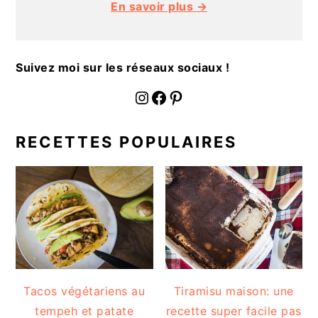
En savoir plus →
a
l
e
Suivez moi sur les réseaux sociaux !
fournoratio
Facebook
Pinterest
RECETTES POPULAIRES
Tacos végétariens au
Tiramisu maison: une
tempeh et patate
recette super facile pas