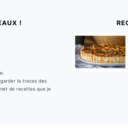
EAUX !
RE
e.
 garder la traces des
rnet de recettes que je