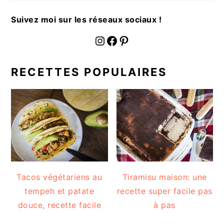
a
l
Suivez moi sur les réseaux sociaux !
e
fournoratio
Facebook
Pinterest
RECETTES POPULAIRES
Tacos végétariens au
Tiramisu maison: une
tempeh et patate
recette super facile pas
douce, recette facile
à pas