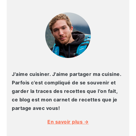
BARRE
g
n
e
e
LATÉRALE
a
u
l
p
PRINCIPALE
t
p
a
a
i
r
t
g
o
i
é
e
n
n
r
p
c
a
r
i
l
i
p
e
J'aime cuisiner. J'aime partager ma cuisine.
n
a
p
Parfois c'est compliqué de se souvenir et
c
l
r
garder la traces des recettes que l'on fait,
i
i
ce blog est mon carnet de recettes que je
p
n
partage avec vous!
a
c
En savoir plus →
l
i
e
p