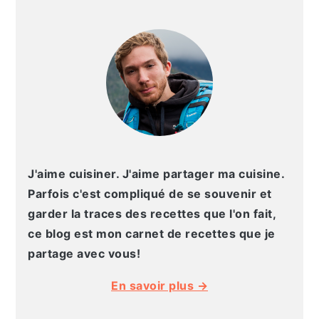
BARRE
g
n
e
e
LATÉRALE
a
u
l
p
PRINCIPALE
t
p
a
a
i
r
t
g
o
i
é
e
n
n
r
p
c
a
r
i
l
i
p
e
J'aime cuisiner. J'aime partager ma cuisine.
n
a
p
Parfois c'est compliqué de se souvenir et
c
l
r
garder la traces des recettes que l'on fait,
i
i
ce blog est mon carnet de recettes que je
p
n
partage avec vous!
a
c
En savoir plus →
l
i
e
p