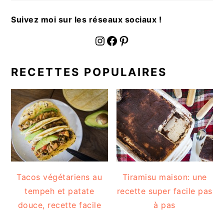
a
l
Suivez moi sur les réseaux sociaux !
e
fournoratio
Facebook
Pinterest
RECETTES POPULAIRES
Tacos végétariens au
Tiramisu maison: une
tempeh et patate
recette super facile pas
douce, recette facile
à pas