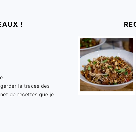
EAUX !
RE
e.
 garder la traces des
rnet de recettes que je