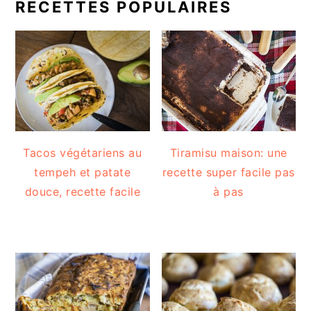
RECETTES POPULAIRES
Tacos végétariens au
Tiramisu maison: une
tempeh et patate
recette super facile pas
douce, recette facile
à pas