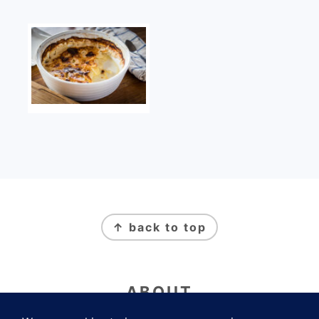
FOOTER
↑ back to top
ABOUT