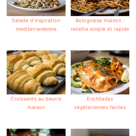
Salade d'inspiration
Bolognaise maison :
méditerranéenne
recette simple et rapide
Croissants au beurre
Enchiladas
maison
végétariennes faciles