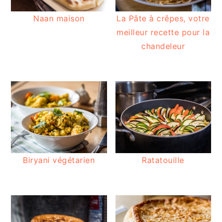
Naan maison
La Pâte à crêpes, votre
meilleur recette pour la
chandeleur
Biryani végétarien
Ratatouille