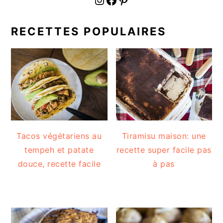
RECETTES POPULAIRES
Tacos végétariens au
Tiramisu maison: une
tempeh et patate
recette super facile pas
douce, recette facile
à pas