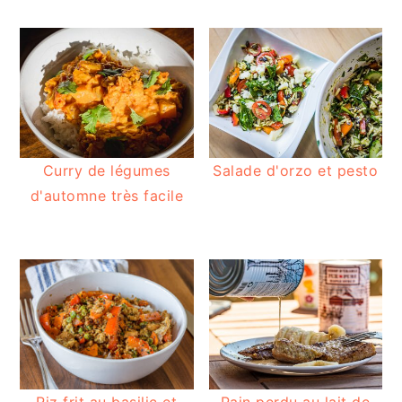
Curry de légumes
Salade d'orzo et pesto
d'automne très facile
Riz frit au basilic et
Pain perdu au lait de