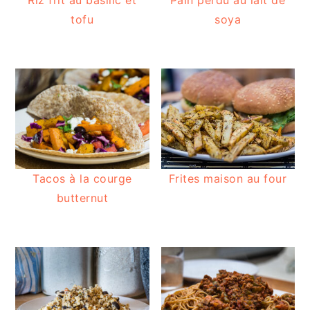
tofu
soya
Tacos à la courge
Frites maison au four
butternut