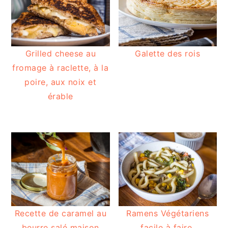
Grilled cheese au
Galette des rois
fromage à raclette, à la
poire, aux noix et
érable
Recette de caramel au
Ramens Végétariens
beurre salé maison
facile à faire.