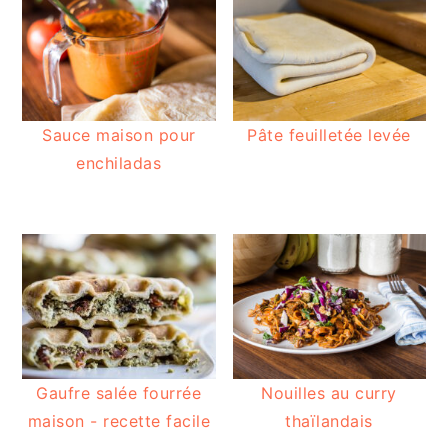
Sauce maison pour
Pâte feuilletée levée
enchiladas
Gaufre salée fourrée
Nouilles au curry
maison - recette facile
thaïlandais