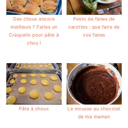
Des choux encore
Pesto de fanes de
meilleurs ? Faites un
carottes : que faire de
Craquelin pour pâte à
vos fanes
chou !
Pâte à choux
La mousse au chocolat
de ma maman