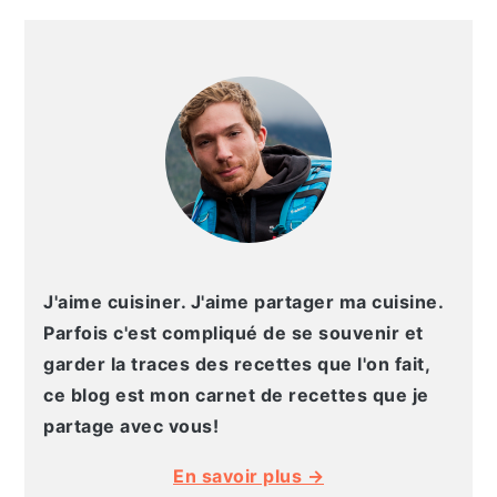
g
n
e
e
BARRE
a
u
l
p
LATÉRALE
t
p
a
a
PRINCIPALE
i
r
t
g
o
i
é
e
n
n
r
p
c
a
r
i
l
i
p
e
n
a
p
J'aime cuisiner. J'aime partager ma cuisine.
c
l
r
Parfois c'est compliqué de se souvenir et
i
i
garder la traces des recettes que l'on fait,
p
n
ce blog est mon carnet de recettes que je
a
c
partage avec vous!
l
i
En savoir plus →
e
p