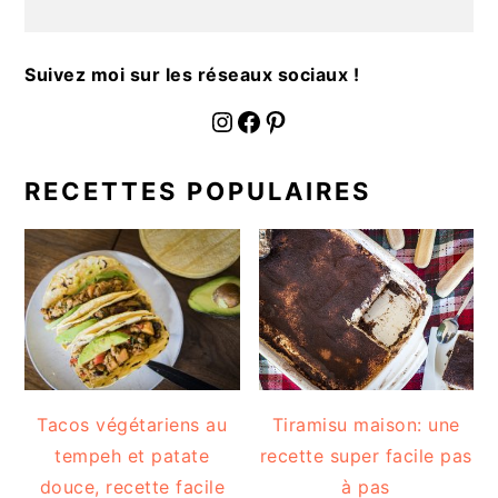
a
l
e
Suivez moi sur les réseaux sociaux !
fournoratio
Facebook
Pinterest
RECETTES POPULAIRES
Tacos végétariens au
Tiramisu maison: une
tempeh et patate
recette super facile pas
douce, recette facile
à pas