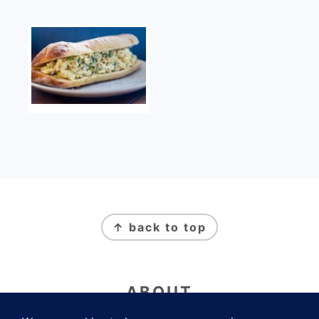
FOOTER
↑ back to top
ABOUT