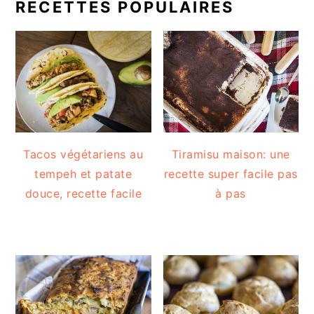
RECETTES POPULAIRES
Tacos végétariens au
Tiramisu maison: une
tempeh et patate
recette super facile pas
douce, recette facile
à pas