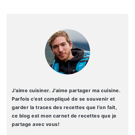
g
n
e
e
a
u
l
p
BARRE
t
p
a
a
LATÉRALE
i
r
t
g
PRINCIPALE
o
i
é
e
n
n
r
p
c
a
r
i
l
i
p
e
n
a
p
c
l
r
J'aime cuisiner. J'aime partager ma cuisine.
i
i
Parfois c'est compliqué de se souvenir et
p
n
garder la traces des recettes que l'on fait,
a
c
ce blog est mon carnet de recettes que je
l
i
partage avec vous!
e
p