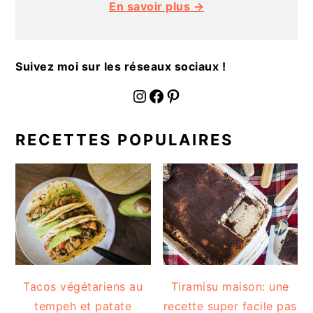
En savoir plus →
a
l
e
Suivez moi sur les réseaux sociaux !
fournoratio
Facebook
Pinterest
RECETTES POPULAIRES
Tacos végétariens au
Tiramisu maison: une
tempeh et patate
recette super facile pas