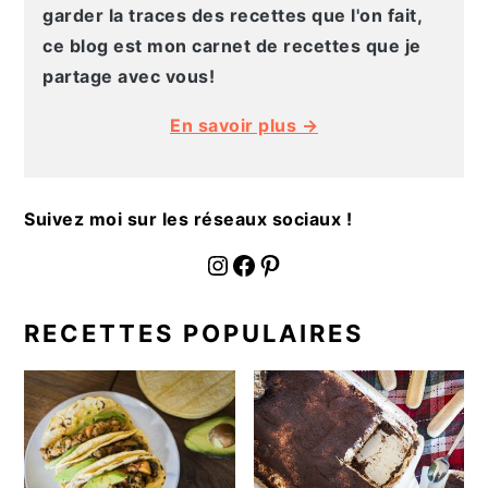
g
n
e
e
garder la traces des recettes que l'on fait,
a
u
l
p
ce blog est mon carnet de recettes que je
t
p
a
a
partage avec vous!
i
r
t
g
En savoir plus →
o
i
é
e
n
n
r
p
c
a
Suivez moi sur les réseaux sociaux !
r
i
l
i
p
e
fournoratio
Facebook
Pinterest
n
a
p
c
l
r
RECETTES POPULAIRES
i
i
p
n
a
c
l
i
e
p