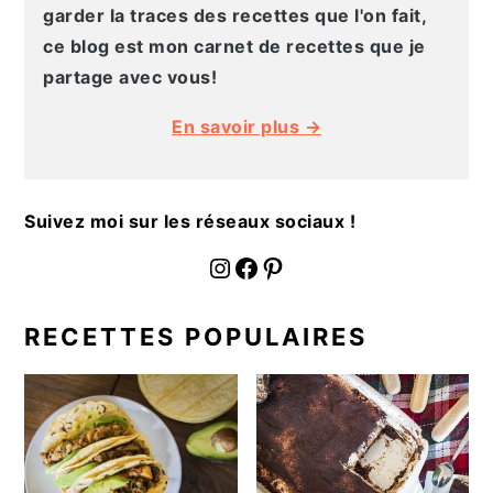
g
n
e
e
garder la traces des recettes que l'on fait,
a
u
l
p
ce blog est mon carnet de recettes que je
t
p
a
a
partage avec vous!
i
r
t
g
En savoir plus →
o
i
é
e
n
n
r
p
c
a
Suivez moi sur les réseaux sociaux !
r
i
l
i
p
e
fournoratio
Facebook
Pinterest
n
a
p
c
l
r
RECETTES POPULAIRES
i
i
p
n
a
c
l
i
e
p