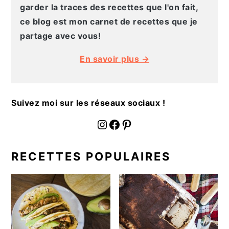
g
n
e
e
garder la traces des recettes que l'on fait,
a
u
l
p
ce blog est mon carnet de recettes que je
t
p
a
a
partage avec vous!
i
r
t
g
En savoir plus →
o
i
é
e
n
n
r
p
c
a
Suivez moi sur les réseaux sociaux !
r
i
l
i
p
e
fournoratio
Facebook
Pinterest
n
a
p
c
l
r
RECETTES POPULAIRES
i
i
p
n
a
c
l
i
e
p