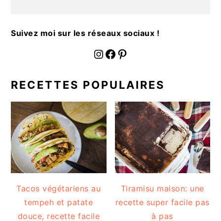
a
l
e
Suivez moi sur les réseaux sociaux !
fournoratio
Facebook
Pinterest
RECETTES POPULAIRES
Tacos végétariens au
Tiramisu maison: une
tempeh et patate
recette super facile pas
douce, recette facile
à pas