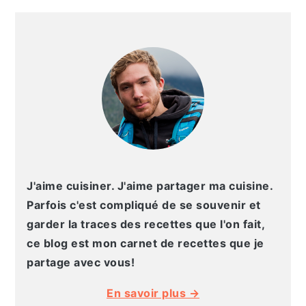
g
n
e
e
BARRE
a
u
l
p
LATÉRALE
t
p
a
a
PRINCIPALE
i
r
t
g
o
i
é
e
n
n
r
p
c
a
r
i
l
i
p
e
n
a
p
J'aime cuisiner. J'aime partager ma cuisine.
c
l
r
Parfois c'est compliqué de se souvenir et
i
i
garder la traces des recettes que l'on fait,
p
n
ce blog est mon carnet de recettes que je
a
c
partage avec vous!
l
i
En savoir plus →
e
p