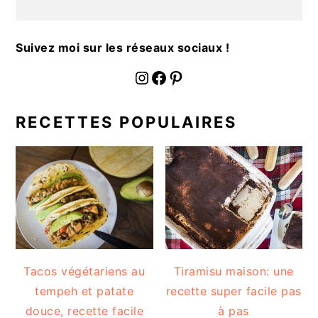
a
l
e
Suivez moi sur les réseaux sociaux !
fournoratio
Facebook
Pinterest
RECETTES POPULAIRES
Tacos végétariens au
Tiramisu maison: une
tempeh et patate
recette super facile pas
douce, recette facile
à pas