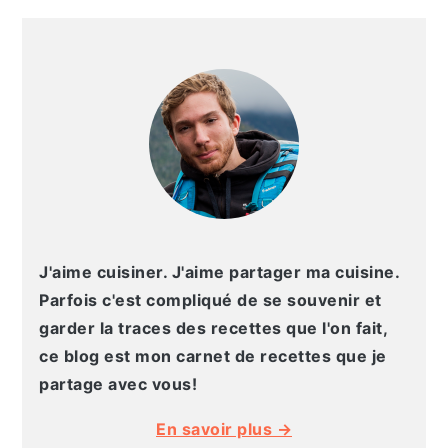
g
n
e
e
BARRE
a
u
l
p
LATÉRALE
t
p
a
a
PRINCIPALE
i
r
t
g
o
i
é
e
n
n
r
p
c
a
r
i
l
i
p
e
n
a
p
J'aime cuisiner. J'aime partager ma cuisine.
c
l
r
Parfois c'est compliqué de se souvenir et
i
i
garder la traces des recettes que l'on fait,
p
n
ce blog est mon carnet de recettes que je
a
c
partage avec vous!
l
i
En savoir plus →
e
p